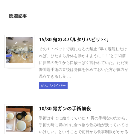
関連記事
15/30 鬼のスパルタリハビリ><;
その１：ベットで横になるの禁止 ”早く退院したけ
れば、ひたすら身体を動かすように！！”と手術前
に担当の先生から口酸っぱく言われていた。ただ実
際問題手術の直後は身体を休めておいた方が体力が
温存できるし良 ...
がんサバイバー
10/30 胃ガンの手術前夜
手術はすでに始まっていた！ 胃の手術なのだから、
手術の時に胃の中に食べ物や飲み物が残っていては
いけない。ということで前日から食事制限がかかる