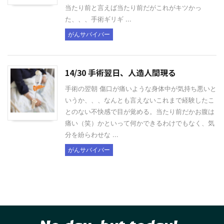
当たり前と言えば当たり前だがこれがキツかっ
た、、、手術ギリギ ...
がんサバイバー
14/30 手術翌日、人造人間現る
手術の翌朝 傷口が痛いような身体中が気持ち悪いと
いうか、、、なんとも言えないこれまで経験したこ
とのない不快感で目が覚める。当たり前だかお腹は
痛い（笑）かといって何かできるわけでもなく、気
分を紛らわせな ...
がんサバイバー