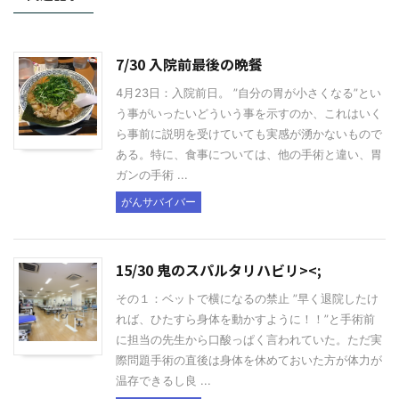
7/30 入院前最後の晩餐
4月23日：入院前日。 ”自分の胃が小さくなる”とい
う事がいったいどういう事を示すのか、これはいく
ら事前に説明を受けていても実感が湧かないもので
ある。特に、食事については、他の手術と違い、胃
ガンの手術 ...
がんサバイバー
15/30 鬼のスパルタリハビリ><;
その１：ベットで横になるの禁止 ”早く退院したけ
れば、ひたすら身体を動かすように！！”と手術前
に担当の先生から口酸っぱく言われていた。ただ実
際問題手術の直後は身体を休めておいた方が体力が
温存できるし良 ...