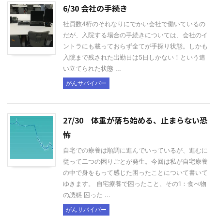
6/30 会社の手続き
社員数4桁のそれなりにでかい会社で働いているの
だが、入院する場合の手続きについては、会社のイ
ントラにも載っておらず全てが手探り状態。しかも
入院まで残された出勤日は5日しかない！という追
い立てられた状態 ...
がんサバイバー
27/30 体重が落ち始める、止まらない恐
怖
自宅での療養は順調に進んでいっているが、進むに
従って二つの困りごとが発生。今回は私が自宅療養
の中で身をもって感じた困ったことについて書いて
ゆきます。 自宅療養で困ったこと、その1：食べ物
の誘惑 困った ...
がんサバイバー