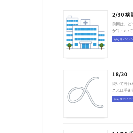
2/30
前回は、ど
か”について
がんサバイバ
18/3
続いて外れ
これは手術
がんサバイバ