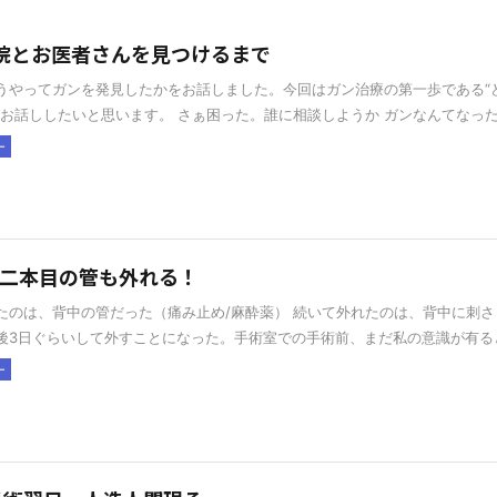
 病院とお医者さんを見つけるまで
うやってガンを発見したかをお話しました。今回はガン治療の第一歩である“
お話ししたいと思います。 さぁ困った。誰に相談しようか ガンなんてなった .
ー
0 二本目の管も外れる！
たのは、背中の管だった（痛み止め/麻酔薬） 続いて外れたのは、背中に刺
後3日ぐらいして外すことになった。手術室での手術前、まだ私の意識が有ると 
ー